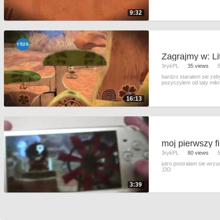
9:32
3rykPL
35 views
bardzo staralem sie zeb
pozyczylem od taty mikro
spiewa mam n
16:13
moj pierwszy f
3rykPL
80 views
jutro postralam sie wrz
;DD
3:39