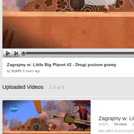
Zagrajmy w: Little Big Planet #2 - Drugi poziom gramy
by
3rykPL
5 years ago
Uploaded Videos
1-3 of 3
3rykPL
54 views
jakis glitch na koncu jes