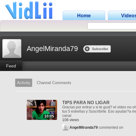
Home
Video
AngelMiranda79
Subscribe
Feed
Activity
Channel Comments
TIPS PARA NO LIGAR
Gracias por entrar y si te gust? el video no o
tus 5 estrellas y Suscribirte. Eso ayudar?a m
canal
10:05
106 views
AngelMiranda79
commented on