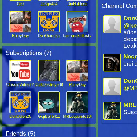
0o0
2e3go4e4
DiaNublado
Channel Com
Don
@Ne
años
RainyDay
DonOdion25
fanmmskittlestv
debid
Leak 
Subscriptions (
7
)
Nec
crei
Don
ClassicVideosYT
DarkDestroyer800
RainyDay
@MR
MRL
Suscr
DonOdion25
GojiBall5411
MRLoquendo1999
Friends (
5
)