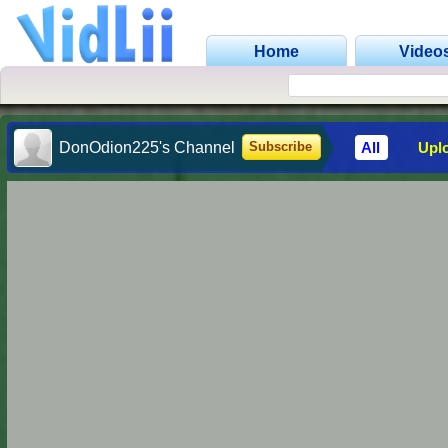
Home
Video
DonOdion225's Channel
All
Upl
Subscribe