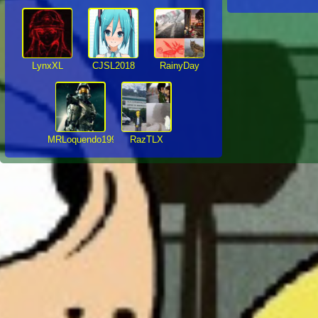
LynxXL
CJSL2018
RainyDay
MRLoquendo1999
RazTLX