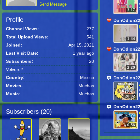
Send Message
3:17
Profile
DonOdion225
Channel Views:
277
Total Upload Views:
541
1:44
Joined:
Apr 15, 2021
DonOdion225
Last Visit Date:
1 year ago
Subscribers:
20
2:20
Volvere?
Country:
Mexico
DonOdion22
Movies:
Muchas
Music:
Muchas
20:02
DonOdion22
Subscribers (
20
)
0:56