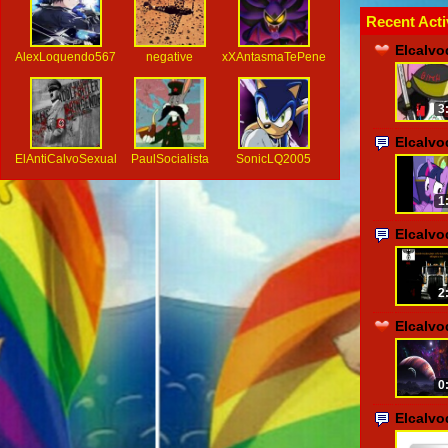
Recent Acti
Elcalvo
AlexLoquendo567
negative
xXAntasmaTePenetraXx
3
Elcalv
ElAntiCalvoSexual
PaulSocialista
SonicLQ2005
1
Elcalv
2
Elcalvo
0
Elcalv