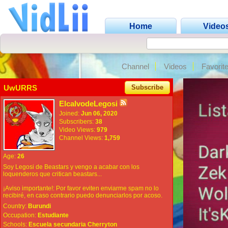
Home
Video
Channel
Videos
Favorit
UwURRS
Subscribe
ElcalvodeLegosi
Joined:
Jun 06, 2020
Subscribers:
38
Video Views:
979
Channel Views:
1,759
Age:
26
Soy Legosi de Beastars y vengo a acabar con los
loquenderos que critican beastars...
¡Aviso importante!: Por favor eviten enviarme spam no lo
recibiré, en caso contrario puedo denunciarlos por acoso.
Country:
Burundi
Occupation:
Estudiante
Schools:
Escuela secundaria Cherryton