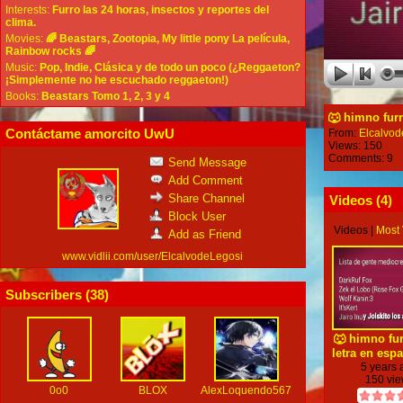
Interests:
Furro las 24 horas, insectos y reportes del
clima.
Movies:
🌈 Beastars, Zootopia, My little pony La película,
Rainbow rocks 🌈
Music:
Pop, Indie, Clásica y de todo un poco (¿Reggaeton?
¡Simplemente no he escuchado reggaeton!)
Books:
Beastars Tomo 1, 2, 3 y 4
🐺 himno furr
Contáctame amorcito UwU
From:
Elcalvod
Views: 150
Comments: 9
Send Message
Add Comment
Share Channel
Videos (
4
)
Block User
Videos
|
Most
Add as Friend
www.vidlii.com/user/ElcalvodeLegosi
Subscribers (
38
)
🐺 himno fur
letra en esp
5 years
150 vi
0o0
BLOX
AlexLoquendo567