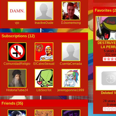
Favorites (
2
vjo
InactiveDude
DJsomemong
Subscriptions (
12
)
DESTRUYE
LA PERR
NEGROMAM
5 years
331 vi
19 JAJAJ
ComunidadReligiosa
ElCalvoSexual
CuentaCerrada
HistoriaTube24
LibSociTot
jeremyponnie1999
Deleted 
28 years
Friends (
35
)
0 vie