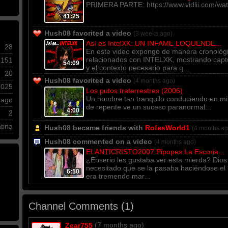
PRIMERA PARTE: https://www.vidlii.com/
41:25
Hush08 favorited a video
(3 weeks ago)
Así es IntelXK: UN INFAME LOQUENDE...
28
En este video expongo de manera cronológi
relacionados con INTELXK, mostrando capt
151
54:09
y el contexto necesario para q...
20
Hush08 favorited a video
(4 months ago)
2025
Los putos traterrestres (2006)
Un hombre tan tranquilo conduciendo en mi
 ago
de repente ve un suceso paranormal...
4:00
2
tina
Hush08 became friends with
RofesWorld1
(4 months ag
Hush08 commented on a video
(4 months ago)
ELANTICRISTO2007 Pipopes La Escoria...
¿Enserio les gustaba ver esta mierda? Dios..
necesitado que se la pasaba haciéndose el 
6:50
era tremendo mar...
Channel Comments (
1
)
(7 months ago)
Zear755