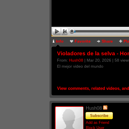
Info
Favorite
Share
Pl
Violadores de la selva - 
deseo de SEXO !!
From:
Hush08
| Mar 20, 2026 | 58 view
El mejor video del mundo
View comments, related videos, an
Hush08
Subscribe
Add as Friend
Block User