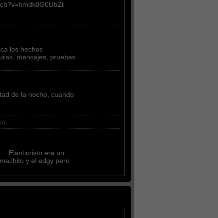
watch?v=hmdk0G0UbZt
ca los hechos
uras, mensajes, pruebas
tad de la noche, cuando
o)
.. Elanticristo era un
machito y el edgy pero