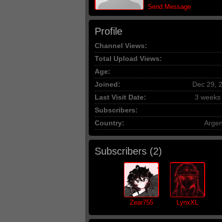
Send Message
Profile
Channel Views:
Total Upload Views:
Age:
Joined:
Dec 29, 
Last Visit Date:
3 weeks
Subscribers:
Country:
Argen
Subscribers (
2
)
Zear755
LynxXL