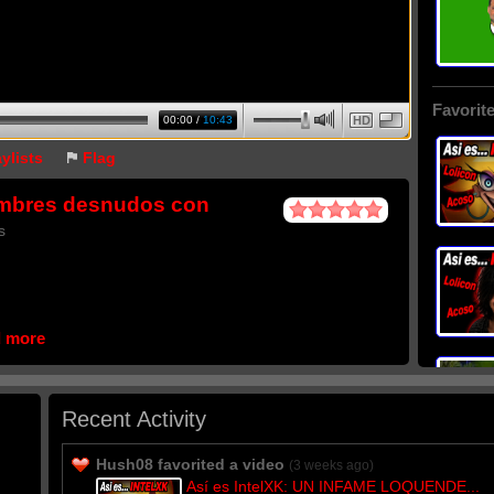
Favorite
00:00
/
10:43
HD
aylists
Flag
Hombres desnudos con
s
d more
Recent Activity
Hush08 favorited a video
(3 weeks ago)
Así es IntelXK: UN INFAME LOQUENDE...