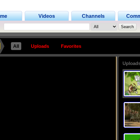
ome
Videos
Channels
Comm
All
Uploads
Favorites
Uploads