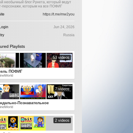
й необычный блог Рунета, который ведут
т-персонажи, которым на все ПОФИГ
ite
https://t.me/mw2you
Login
Jun 24, 2026
try
Russia
ured Playlists
53 videos
нель ПОФИГ
inelWorld
7 videos
ндально-Познавательное
inelWorld
2 videos