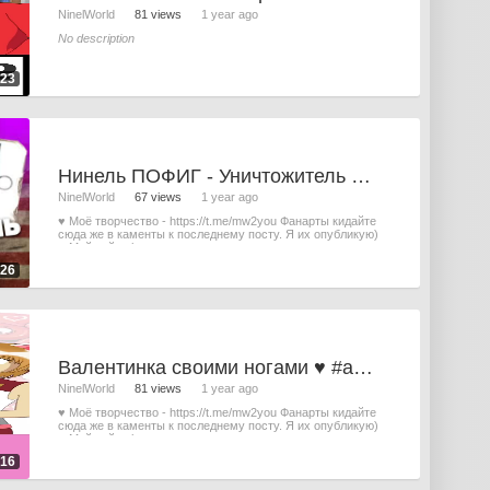
NinelWorld
81 views
1 year ago
No description
:23
Нинель ПОФИГ - Уничтожитель Айфонов (s06e01 - 2025)
NinelWorld
67 views
1 year ago
♥ Моё творчество - https://t.me/mw2you Фанарты кидайте
сюда же в каменты к последнему посту. Я их опубликую)
♥ Мой сайт - https:
:26
Валентинка своими ногами ♥ #anime #юмор #нинель #пофиг #minis
NinelWorld
81 views
1 year ago
♥ Моё творчество - https://t.me/mw2you Фанарты кидайте
сюда же в каменты к последнему посту. Я их опубликую)
♥ Мой сайт - http
:16