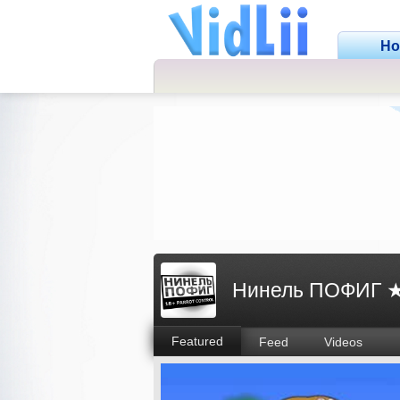
H
Нинель ПОФИГ ★
Featured
Feed
Videos