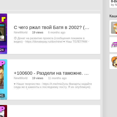
8-Bi
by N
Каш
С чего ржал твой Батя в 2002? (Лови Мой 3gp) #6
NinelWorld
19 views
6 months ago
😍 Донат на развитие проекта (сообщения покажем в
видео) - https://donatepay.ru/don/ninel ♥ Наш ТЕЛЕГРАМ -
https://t.me/mw2you
:24
+100600 - Раздели на таможне. Приколы 2000-х. (Лови Мой 3gp с Нинель) #5
NinelWorld
19 views
11 months ago
♥ Наше творчество - https://t.me/mw2you Фанарты кидайте
сюда же в каменты к последнему посту. Я их опубликую)
♥ Наш сайт - https
:41