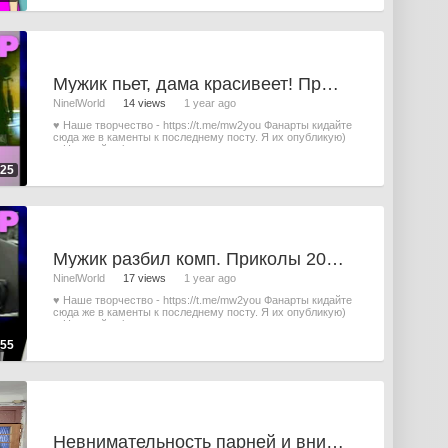
Мужик пьет, дама красивеет! Приколы 2000-х. (Лови Мой 3gp с Нинель) #2
NinelWorld
14 views
1 year ago
♥ Наше творчество - https://t.me/mw2you Фанарты кидайте
сюда же в каменты к последнему посту. Я их опубликую)
♥ Наш сайт - https
:25
Мужик разбил комп. Приколы 2000-х. (Лови Мой 3gp с Нинель) #1
NinelWorld
17 views
1 year ago
♥ Наше творчество - https://t.me/mw2you Фанарты кидайте
сюда же в каменты к последнему посту. Я их опубликую)
♥ Наш сайт - https
:55
Невнимательность парней и внимательность девушек #minis