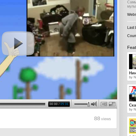
Самы
муль
Webs
Last 
Coun
Feat
Ни
by N
00:00
/
05:31
HD
Ска
by N
88
views