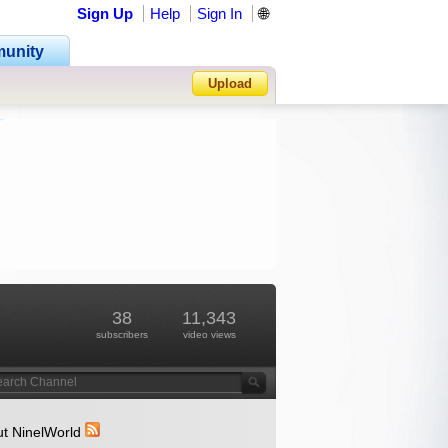
Sign Up
Help
Sign In
🌐
unity
Upload
Forgot Password?
38
11,343
subscribers
video views
t NinelWorld