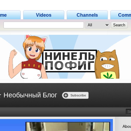
ome
Videos
Channels
Comm
 Необычный Блог
Subscribe
Search
Abou