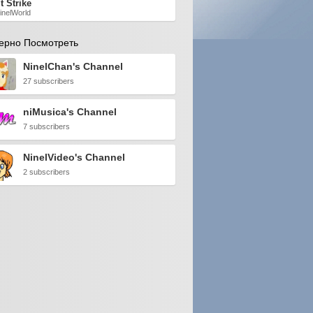
t Strike
inelWorld
ерно Посмотреть
NinelChan's Channel
27 subscribers
niMusica's Channel
7 subscribers
NinelVideo's Channel
2 subscribers