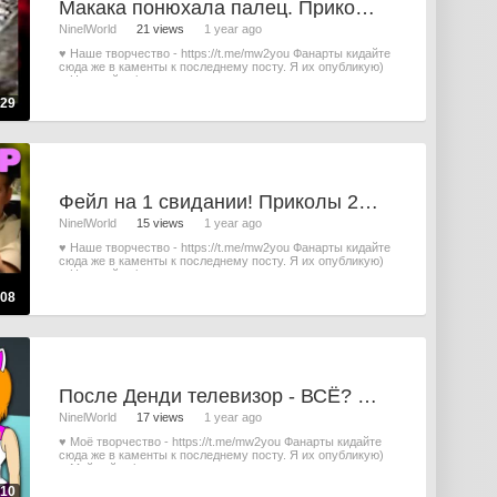
Макака понюхала палец. Приколы 2000-х. (Лови Мой 3gp с Нинель) #4
NinelWorld
21 views
1 year ago
♥ Наше творчество - https://t.me/mw2you Фанарты кидайте
сюда же в каменты к последнему посту. Я их опубликую)
♥ Наш сайт - https
:29
Фейл на 1 свидании! Приколы 2000-х. (Лови Мой 3gp с Нинель) #3
NinelWorld
15 views
1 year ago
♥ Наше творчество - https://t.me/mw2you Фанарты кидайте
сюда же в каменты к последнему посту. Я их опубликую)
♥ Наш сайт - https
:08
После Денди телевизор - ВСЁ? (Нинель)
NinelWorld
17 views
1 year ago
♥ Моё творчество - https://t.me/mw2you Фанарты кидайте
сюда же в каменты к последнему посту. Я их опубликую)
♥ Мой сайт - http
:10