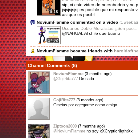
sip, vi este video de necrobodrio y n
jsjsjsjsjsj es posible que mi respuesta 
5:18
asi que es posibl...
NoviumFlamme commented on a video
(1 week ag
Usuarios Doble-Moralistas:¿Son peo...
@NAHUAL Al chile que bueno
17:02
NoviumFlamme became friends with
haroldofth
Channel Comments (
8
)
NoviumFlamme
(3 months ago)
@GojiRita777
De nada
GojiRita777
(3 months ago)
Gracias por agregarme como amigo.
Ziptoon2000
(7 months ago)
@NoviumFlamme
no soy xXCrypticNigthtXx