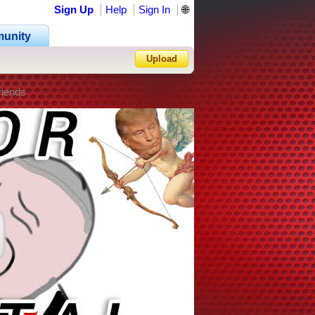
Sign Up
Help
Sign In
🌐
unity
Upload
riends
Forgot Password?