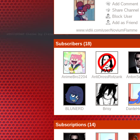
Add Comment
Share Channel
Block User
Add as Friend
www.vidlii.com/user/NoviumFlamme
Subscribers (
18
)
AnimeBro2204
AntiDrossRotzank
AntonS
BLUNERD
Brisy
DanteH
Subscriptions (
14
)