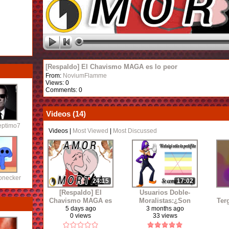
[Respaldo] El Chavismo MAGA es lo peor
From:
NoviumFlamme
Views: 0
Comments: 0
Videos (
14
)
eptimo7
Videos
|
Most Viewed
|
Most Discussed
onecker
24:15
17:02
[Respaldo] El
Usuarios Doble-
Chavismo MAGA es
Moralistas:¿Son
Ter
lo peor
peores que lo que
i
5 days ago
3 months ago
0 views
33 views
critican?