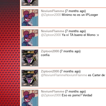
NoviumFlamme
(7 months ago)
@Ziptoon2000
Mínimo no es un IPLooger
NoviumFlamme
(7 months ago)
@Ziptoon2000
Ya ví TA bueno el Momo :v
Ziptoon2000
(7 months ago)
confía
Ziptoon2000
(7 months ago)
@NoviumFlammeNoviumFlamme
es Carter de 
NoviumFlamme
(7 months ago)
@Ziptoon2000
Eso es porno? Verdad