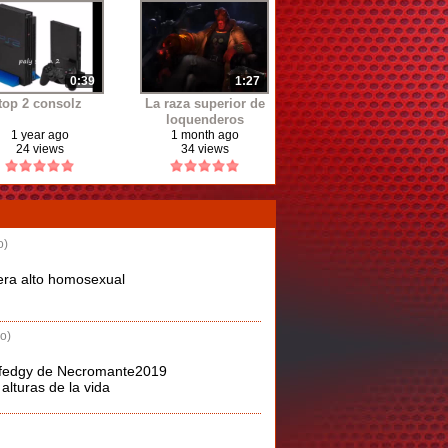
0:39
1:27
top 2 consolz
La raza superior de
loquenderos
(hellboy)
1 year ago
1 month ago
24 views
34 views
o)
 era alto homosexual
o)
safedgy de Necromante2019
alturas de la vida