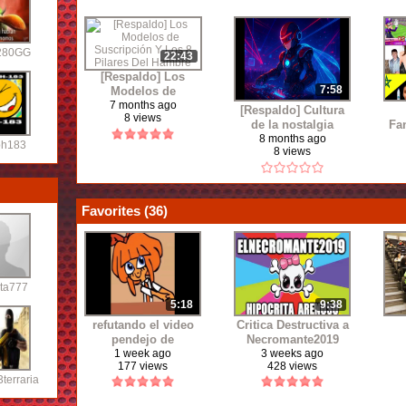
280GG
22:43
[Respaldo] Los
7:58
Modelos de
Suscripción Y Los 8
7 months ago
[Respaldo] Cultura
8 views
Pilares Del Hambre
de la nostalgia
Fa
8 months ago
ph183
8 views
Favorites (
36
)
ita777
5:18
9:38
refutando el video
Critica Destructiva a
pendejo de
Necromante2019
necromante llamado
Uni
1 week ago
3 weeks ago
177 views
428 views
"critica destructiva a
terraria
los homosexuales y
a la lgbt