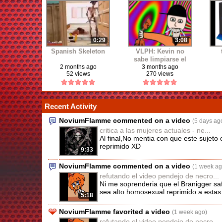
0:29
3:08
Spanish Skeleton
VLPH: Kevin no
sabe limpiarse el
culo (?
2 months ago
3 months ago
52 views
270 views
Recent Activity
NoviumFlamme commented on a video
(5 days ag
critica a las mujeres actuales - ne...
Al final,No mentia con que este sujeto
reprimido XD
9:33
NoviumFlamme commented on a video
(1 week ag
refutando el video pendejo de necro...
Ni me soprenderia que el Branigger 
sea alto homosexual reprimido a estas 
5:18
NoviumFlamme favorited a video
(1 week ago)
refutando el video pendejo de necro...