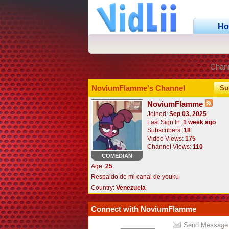
H
Chan
NoviumFlamme's Channel
Su
NoviumFlamme
Joined:
Sep 03, 2025
Last Sign In:
1 week ago
Subscribers:
18
Video Views:
175
Channel Views:
110
COMEDIAN
Age:
25
Respaldo de mi canal de youku
Country:
Venezuela
Connect with NoviumFlamme
Send Message