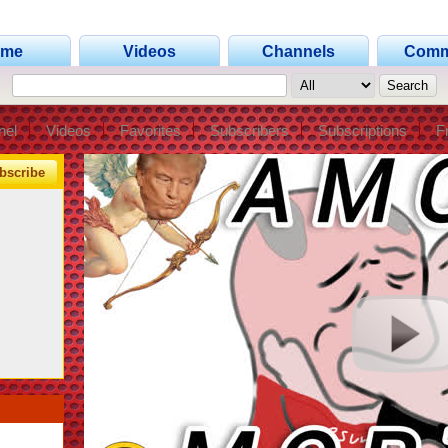
ome
Videos
Channels
Comm
nel
Videos
Favorites
Subscribers
Subscriptions
F
bscribe