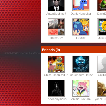
AntonSeptimo7
DanteHonecker
David
RainyDay
Fouskir
Jose
Friends (
9
)
ChicoEsponjaVLPH
LoquenderoLibre2026
GojiR
TheAnonymous
AnimeBro2204
yonel123