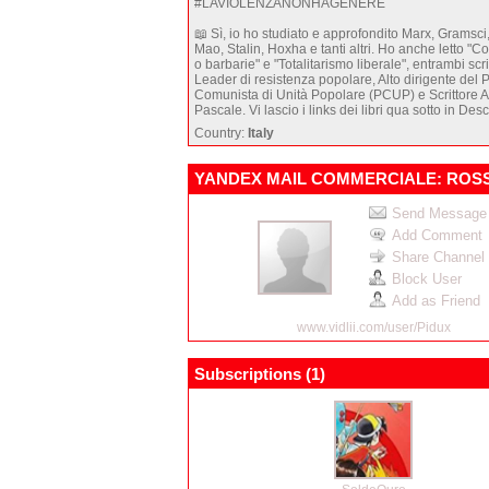
#LAVIOLENZANONHAGENERE
📖 Sì, io ho studiato e approfondito Marx, Gramsci
Mao, Stalin, Hoxha e tanti altri. Ho anche letto 
o barbarie" e "Totalitarismo liberale", entrambi scrit
Leader di resistenza popolare, Alto dirigente del P
Comunista di Unità Popolare (PCUP) e Scrittore 
Pascale. Vi lascio i links dei libri qua sotto in Desc
Country:
Italy
YANDEX MAIL COMMERCIALE: ROSS
Send Message
Add Comment
Share Channel
Block User
Add as Friend
www.vidlii.com/user/Pidux
Subscriptions (
1
)