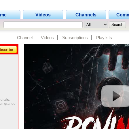
ome
Videos
Channels
Comm
Channel
Videos
Subscriptions
Playlists
bscribe
gitale.
con grande