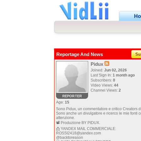
H
Reportage And News
Su
Pidux
Joined:
Jun 02, 2026
Last Sign In:
1 month ago
Subscribers:
0
Video Views:
44
Channel Views:
2
REPORTER
Age:
15
Sono Pidux, un commentatore e critico Creators di
Sono anche un divulgatore e ricerco le mie fonti 
attenzione.
📽️ Produzione BY PIDUX.
📩 YANDEX MAIL COMMERCIALE:
ROSSI2418@yandex.com
@backtoreason