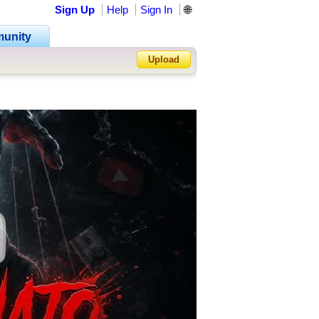
Sign Up
Help
Sign In
🌐
unity
Upload
Forgot Password?