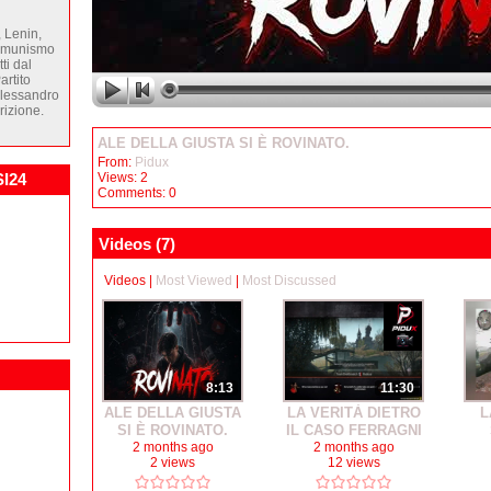
, Lenin,
"Comunismo
ti dal
artito
Alessandro
rizione.
ALE DELLA GIUSTA SI È ROVINATO.
From:
Pidux
I24
Views: 2
Comments: 0
Videos (
7
)
Videos
|
Most Viewed
|
Most Discussed
8:13
11:30
ALE DELLA GIUSTA
LA VERITÀ DIETRO
L
SI È ROVINATO.
IL CASO FERRAGNI
2 months ago
2 months ago
2 views
12 views