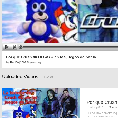
Por que Crush 40 DECAYÓ en los juegos de Sonic.
by
RaulDej2007
5 years ago
Uploaded Videos
1-2 of 2
RaulDej2007
39 view
Bueno, hoy con otro loq
de Rock favorita, Crush