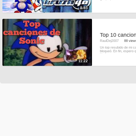
Sonic dec
8:53
RaulDej2007
88 view
Un top resubido de mi ca
bloqueó. En fin, espero 
Under
11:22