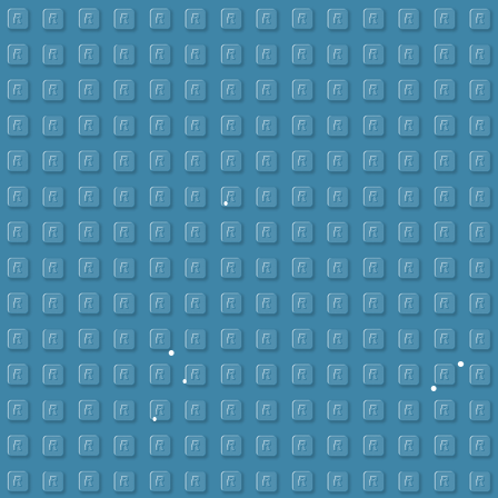
•
•
•
•
•
•
•