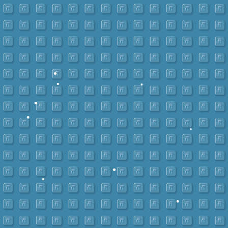
•
•
•
•
•
•
•
•