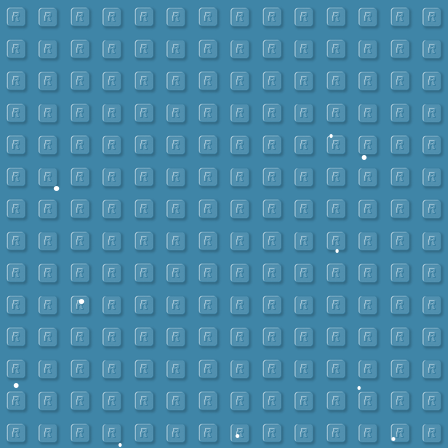
•
•
•
•
•
•
•