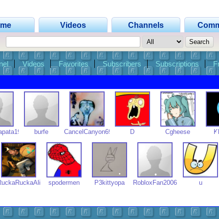
ome
Videos
Channels
Comm
•
nel
Videos
Favorites
Subscribers
Subscriptions
F
apata1999
burfe
CancelCanyon69
D
Cgheese
K
•
•
RuckaRuckaAli
spodermen
P3kittyopa
RobloxFan2006
u
•
•