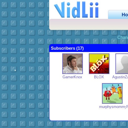
•
H
•
•
Chan
Subscribers (17)
GamerKnox
BLOX
AgustinZ
•
•
•
murphysmommy