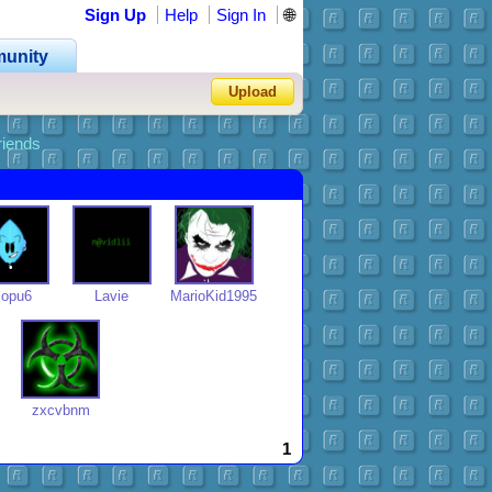
Sign Up
Help
Sign In
🌐
unity
•
•
•
Upload
riends
Forgot Password?
lopu6
Lavie
MarioKid1995
zxcvbnm
1