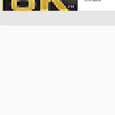
yo he aplicad
2:59