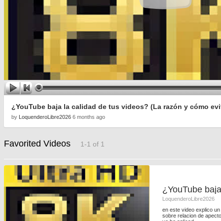
¿YouTube baja la calidad de tus videos? (La razón y cómo evi
by
LoquenderoLibre2026
6 months ago
Favorited Videos
1-1 of 1
LoquenderoLibre2026
en este video explico u
sobre relacion de apect