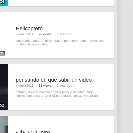
:24
Helicoptero
skanka2011
26 views
1 year ago
intentando poner un cielo usando geometry nodes (lo mire en
un tutorial de youtube)
:35
pensando en que subir un video
skanka2011
31 views
1 year ago
estaba un poco inactivo en vidlii porque no había nada
interesante que ver en el sitio, ahora estaré activo por un
momento, solo
:52
villa 2011 intro