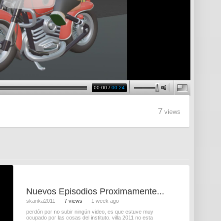
00:00
/
00:24
7
views
Nuevos Episodios Proximamente...
skanka2011
7 views
1 week ago
perdón por no subir ningún video, es que estuve muy
ocupado por las cosas del instituto. villa 2011 no esta