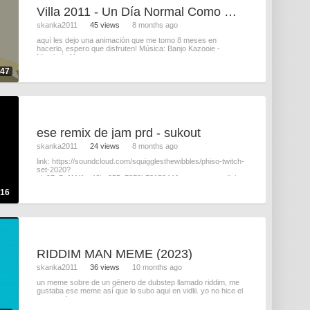
Villa 2011 - Un Día Normal Como Cualquiera
skanka2011
45 views
8 months ago
aquí les dejo una animación que me tomo 8 meses en
hacerlo, espero que disfruten! Música: Banjo Kazooie -
Mumbo's Mounta
:47
ese remix de jam prd - sukout
skanka2011
24 views
8 months ago
link: https://soundcloud.com/squigglesthewibbles/phiso-twitch-
set-2020?
si=97e7c11f4fec46be955c7270b7315244&utm_source=clipbo
:16
RIDDIM MAN MEME (2023)
skanka2011
36 views
10 months ago
un meme sobre de un género de dubstep llamado riddim, me
gustaba ese meme así que lo subo aqui en vidlii. yo no hice el
meme, si