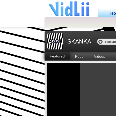
H
SKANKA!
Subscri
Featured
Feed
Videos