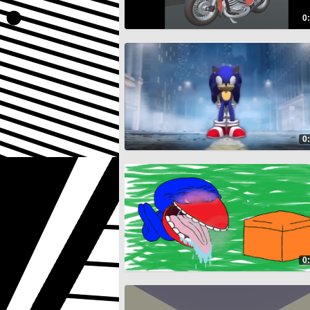
0
0
0