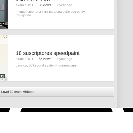
skanka2011
60 views
1 year ago
Intente hacer una intro para una serie que estoy
trabajando.....................................................................
:17
18 suscriptores speedpaint
skanka2011
38 views
1 year ago
canción: 009 sound system - dreamscape
:31
Load 10 more videos