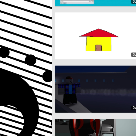
0
0
0