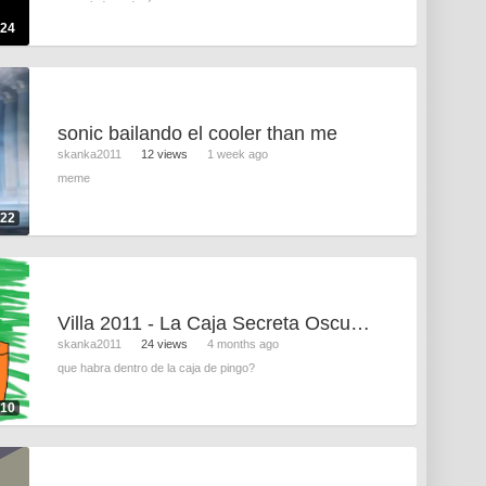
cancelado, todavía e
:24
sonic bailando el cooler than me
skanka2011
12 views
1 week ago
meme
:22
Villa 2011 - La Caja Secreta Oscura De Pingo
skanka2011
24 views
4 months ago
que habra dentro de la caja de pingo?
:10