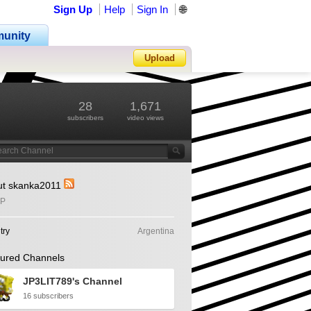
Sign Up
Help
Sign In
🌐
unity
Upload
Forgot Password?
28
1,671
subscribers
video views
ut skanka2011
P
try
Argentina
ured Channels
JP3LIT789's Channel
16 subscribers