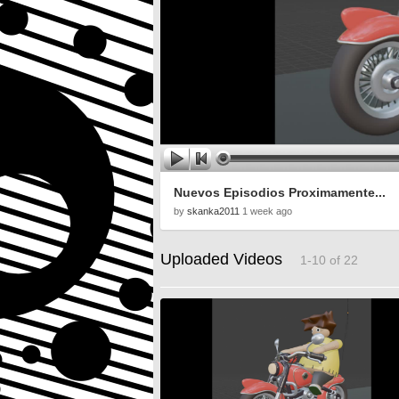
Nuevos Episodios Proximamente...
by
skanka2011
1 week ago
Uploaded Videos
1-10 of 22