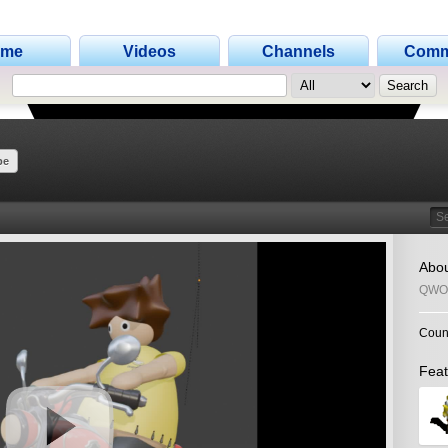
ome
Videos
Channels
Comm
be
Search
Abo
QWO
Coun
Feat