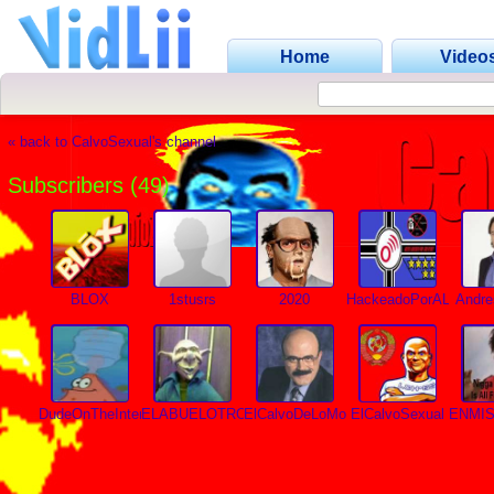
Home
Video
« back to CalvoSexual's channel
Subscribers (49)
BLOX
1stusrs
2020
HackeadoPorAL
Andre
DudeOnTheInternet19
ELABUELOTROLL
ElCalvoDeLoMonaco
ElCalvoSexual
ENMI