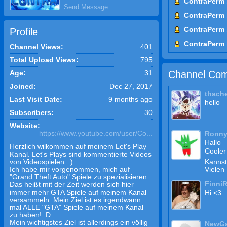
ContraPerm 
►Publisher ist Roc
Send Message
ContraPerm 
ContraPerm 
Profile
ContraPerm 
Channel Views:
401
Total Upload Views:
795
Channel Com
Age:
31
Joined:
Dec 27, 2017
thach
Last Visit Date:
9 months ago
hello
Subscribers:
30
Website:
https://www.youtube.com/user/Co...
Ronny
Hallo
Herzlich wilkommen auf meinem Let's Play
Cooler
Kanal. Let's Plays sind kommentierte Videos
von Videospielen. :)
Kannst
Ich habe mir vorgenommen, mich auf
Vielen
"Grand Theft Auto" Spiele zu spezialisieren.
Finni
Das heißt mit der Zeit werden sich hier
immer mehr GTA Spiele auf meinem Kanal
Hi <3
versammeln. Mein Ziel ist es irgendwann
mal ALLE "GTA" Spiele auf meinem Kanal
zu haben! :D
Mein wichtigstes Ziel ist allerdings ein völlig
NewG