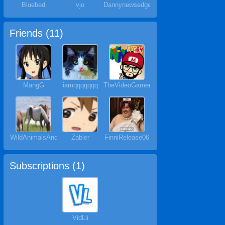
Bluebed
vjo
Dannynewsedge
Friends (
11
)
MangG
iamqqqqqqq
TheVideoGamer64
WildAnimalsAndMore
Zabler
FinniRelease06
Subscriptions (
1
)
VidLii