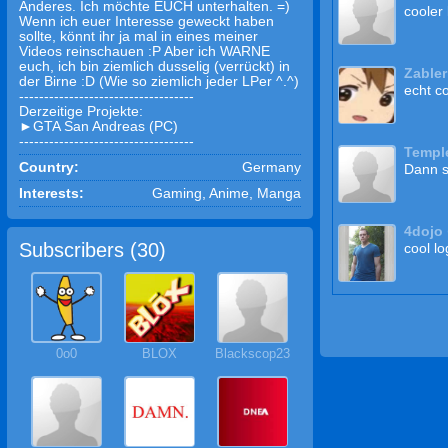
Anderes. Ich möchte EUCH unterhalten. =)
cooler 
Wenn ich euer Interesse geweckt haben
sollte, könnt ihr ja mal in eines meiner
Videos reinschauen :P Aber ich WARNE
euch, ich bin ziemlich dusselig (verrückt) in
Zabler
der Birne :D (Wie so ziemlich jeder LPer ^.^)
echt c
-----------------------------------
Derzeitige Projekte:
►GTA San Andreas (PC)
-----------------------------------
Templ
Country:
Germany
Dann sa
Interests:
Gaming, Anime, Manga
4dojo
Subscribers (
30
)
cool l
0o0
BLOX
Blackscop23