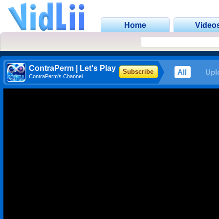
Home
Video
ContraPerm | Let's Play
All
Upl
Subscribe
ContraPerm's Channel