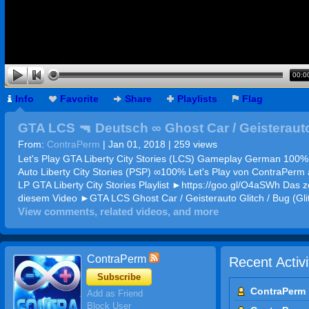
00:0
Info
Favorite
Share
Playlists
Flag
GTA LCS 🔫 Deutsch ∞ Ghost Car / Geisteraut
Glitch / Bug ∞ GTA Liberty City Stories Germa
From:
ContraPerm
| Jan 01, 2018 | 259 views
Let's Play GTA Liberty City Stories (LCS) Gameplay German 100%
Auto Liberty City Stories (PSP) ∞100% Let's Play von ContraPerm
LP GTA Liberty City Stories Playlist ►https://goo.gl/O4aSWh Das ze
diesem Video ►GTA LCS Ghost Car / Geisterauto Glitch / Bug (Gli
View comments, related videos, and more
(Tutorial / Guide) Mal wieder ein Bugs & Glitches Video. Ich zeige
weiteren Glitch bzw. Bug in Liberty City Stories. In diesem Video z
den Ghost Car (Geister Auto) Glitch. Dier führt dazu, dass das Auto
Geist verhält, sprich überall durchfahren und von nichts mehr ber
ContraPerm
Recent Activi
kann. Ganz einfach durchzuführen ist dieser in der 2. Mission "Sla
Anfang. Deshalb zeige ich euch den ganzen Weg vom Anfang des S
Subscribe
diesem Glitch. Entscheident ist dafür die Schrottpresse auf dem Sch
ContraPerm 
Add as Friend
Allgemeine Infos über GTA Liberty City Stories: ►Entwickler ist R
Block User